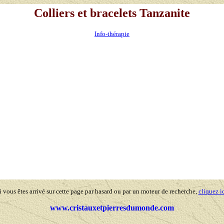
Colliers et bracelets Tanzanite
Info-thérapie
i vous êtes arrivé sur cette page par hasard ou par un moteur de recherche,
cliquez i
www.cristauxetpierresdumonde.com