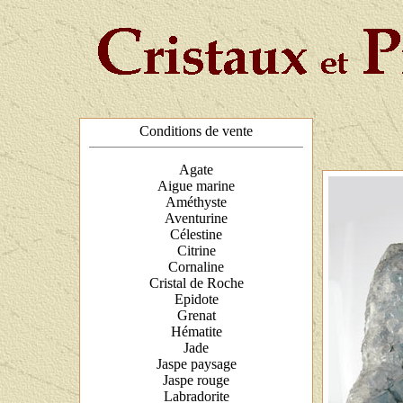
Conditions de vente
Agate
Aigue marine
Améthyste
Aventurine
Célestine
Citrine
Cornaline
Cristal de Roche
Epidote
Grenat
Hématite
Jade
Jaspe paysage
Jaspe rouge
Labradorite