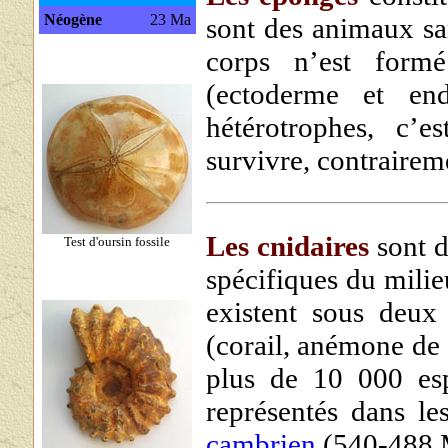
Néogène
23 Ma
sont des animaux sa
corps n’est form
(ectoderme et end
hétérotrophes, c’e
survivre, contrairem
Les cnidaires
sont d
Test d'oursin fossile
spécifiques du milie
existent sous deux
(corail, anémone de 
plus de 10 000 esp
représentés dans le
cambrien
(540-488 