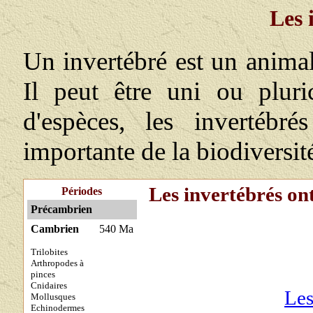
Les 
Un invertébré est un anima
Il peut être uni ou plur
d'espèces, les invertébré
importante de la biodiversit
Les invertébrés ont
Périodes
Précambrien
Cambrien
540 Ma
Trilobites
Arthropodes à
pinces
Cnidaire
s
Les
Mollusques
Echinodermes