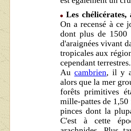
est également un cru
Les chélicérates, 
On a recensé à ce j
dont plus de 1500 
d'araignées vivant da
tropicales aux régio
cependant terrestres.
Au
cambrien
, il y
alors que la mer groui
forêts primitives é
mille-pattes de 1,50
pinces dont la plupa
C'est à cette épo
arachnides. Plus t