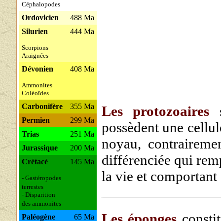
Céphalopodes
Ordovicien
488 Ma
Silurien
444 Ma
Scorpions
Araignées
Dévonien
408 Ma
Ammonites
Coléoïdes
Carbonifère
355 Ma
Les protozoaires
s
Permien
299 Ma
possèdent une cellul
Trias
251 Ma
noyau, contrairemen
Jurassique
200 Ma
différenciée qui rem
Crétacé
145 Ma
la vie et comportant
- Gastéropodes
terrestes
- Disparition
des ammonites
Les éponges
constit
Paléogène
65 Ma