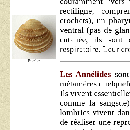
couramment "vers r
rectiligne, comp
crochets), un phary
ventral (pas de glan
cutanée, ils sont 
respiratoire. Leur cr
Bivalve
Les Annélides
sont
métamères quelquefo
Ils vivent essentiel
comme la sangsue)
lombrics vivent dans
de réaliser une repr